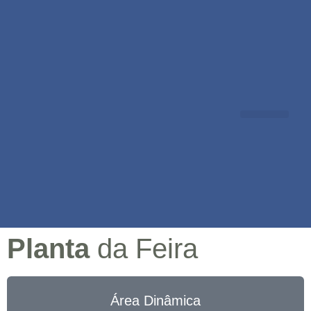
EVENTOS TÉCNICOS
EXPOFOREST 360º
PATROCÍNIO WEB
FALE CONOSCO
Planta
da Feira
Área Dinâmica